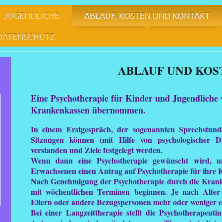
JUGENDLICHE
ABLAUF, KOSTEN UND KONTAKT
 DATENSCHUTZ
und Jugendlichenpsychotherapie Birgit Lü
ABLAUF UND KO
Eine Psychotherapie für Kinder und Jugendliche 
Krankenkassen übernommen.
In einem Erstgespräch, der sogenannten Sprechstunde
Sitzungen können (mit Hilfe von psychologischer D
verstanden und Ziele festgelegt werden.
Wenn dann eine Psychotherapie gewünscht wird, unt
Erwachsenen einen Antrag auf Psychotherapie für ihre
N
ach Genehmigung der Psychotherapie durch die Krank
mit wöchentlichen Terminen beginnen. Je nach Alter
Eltern oder andere Bezugspersonen mehr oder weniger e
B
ei einer Langzeittherapie stellt d
ie Psychotherapeuti